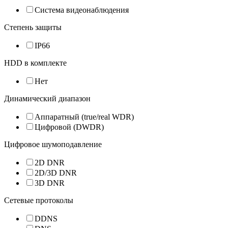
Система видеонаблюдения
Степень защиты
IP66
HDD в комплекте
Нет
Динамический диапазон
Аппаратный (true/real WDR)
Цифровой (DWDR)
Цифровое шумоподавление
2D DNR
2D/3D DNR
3D DNR
Сетевые протоколы
DDNS