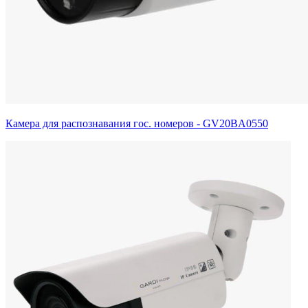
Камера для распознавания гос. номеров - GV20BA0550