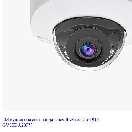
3М купольная антивандальная IP-Камера с POE
GV30DA28FV