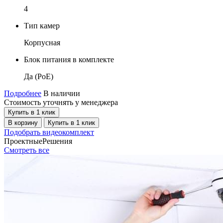
4
Тип камер
Корпусная
Блок питания в комплекте
Да (PoE)
С
Подробнее
В наличии
Стоимость уточнять у менеджера
Купить в 1 клик
В корзину
Купить в 1 клик
Подобрать видеокомплект
Проектные
Решения
Смотреть все