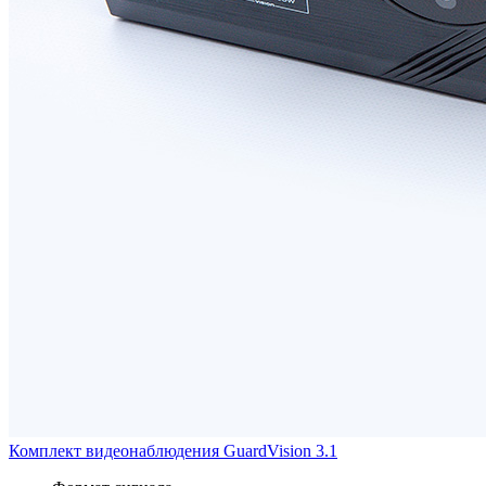
Комплект видеонаблюдения GuardVision 3.1