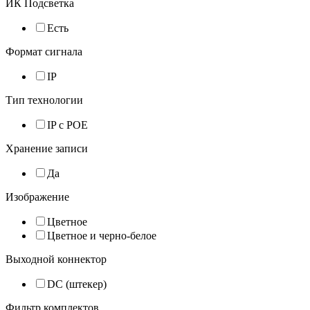
ИК Подсветка
Есть
Формат сигнала
IP
Тип технологии
IP с POE
Хранение записи
Да
Изображение
Цветное
Цветное и черно-белое
Выходной коннектор
DC (штекер)
Фильтр комплектов