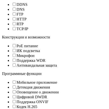
DDNS
DNS
FTP
HTTP
RTP
TCP/IP
Конструкция и возможности
PoE питание
ИК подсветка
Микрофон
Поддержка WDR
Антивандальная защита
Программные функции
Мобильное приложение
Детекция движения
Оповещение о движении
Цифровой DWDR
Поддержка ONVIF
Кодек H.265