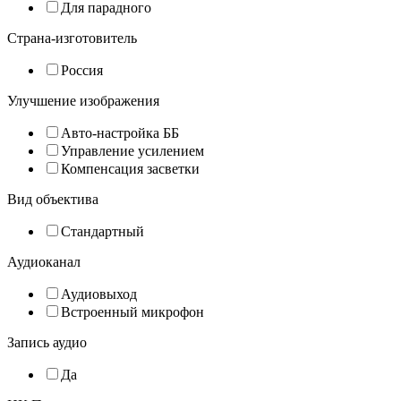
Для парадного
Страна-изготовитель
Россия
Улучшение изображения
Авто-настройка ББ
Управление усилением
Компенсация засветки
Вид объектива
Стандартный
Аудиоканал
Аудиовыход
Встроенный микрофон
Запись аудио
Да