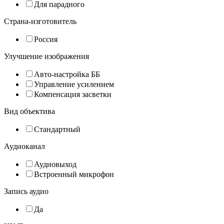
Для парадного
Страна-изготовитель
Россия
Улучшение изображения
Авто-настройка ББ
Управление усилением
Компенсация засветки
Вид объектива
Стандартный
Аудиоканал
Аудиовыход
Встроенный микрофон
Запись аудио
Да