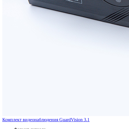
Комплект видеонаблюдения GuardVision 3.1