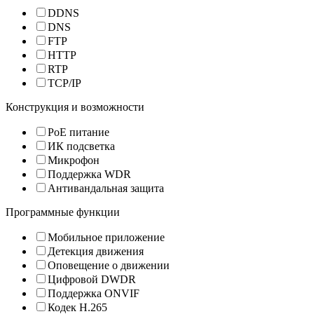
DDNS
DNS
FTP
HTTP
RTP
TCP/IP
Конструкция и возможности
PoE питание
ИК подсветка
Микрофон
Поддержка WDR
Антивандальная защита
Программные функции
Мобильное приложение
Детекция движения
Оповещение о движении
Цифровой DWDR
Поддержка ONVIF
Кодек H.265