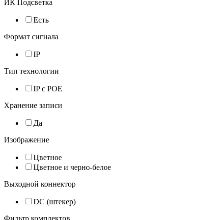
ИК Подсветка
Есть
Формат сигнала
IP
Тип технологии
IP с POE
Хранение записи
Да
Изображение
Цветное
Цветное и черно-белое
Выходной коннектор
DC (штекер)
Фильтр комплектов