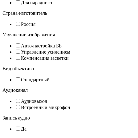
Для парадного
Страна-изготовитель
Россия
Улучшение изображения
Авто-настройка ББ
Управление усилением
Компенсация засветки
Вид объектива
Стандартный
Аудиоканал
Аудиовыход
Встроенный микрофон
Запись аудио
Да