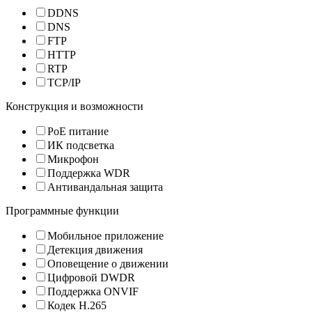
DDNS
DNS
FTP
HTTP
RTP
TCP/IP
Конструкция и возможности
PoE питание
ИК подсветка
Микрофон
Поддержка WDR
Антивандальная защита
Программные функции
Мобильное приложение
Детекция движения
Оповещение о движении
Цифровой DWDR
Поддержка ONVIF
Кодек H.265