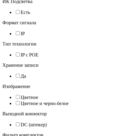
ИК Подсветка
Есть
Формат сигнала
IP
Тип технологии
IP с POE
Хранение записи
Да
Изображение
Цветное
Цветное и черно-белое
Выходной коннектор
DC (штекер)
Фильтр комплектов