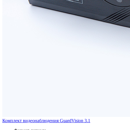
Комплект видеонаблюдения GuardVision 3.1