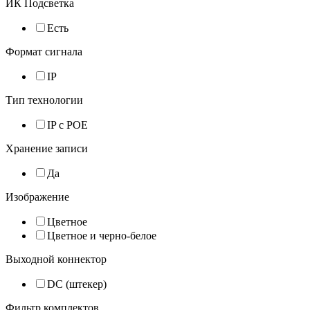
ИК Подсветка
Есть
Формат сигнала
IP
Тип технологии
IP с POE
Хранение записи
Да
Изображение
Цветное
Цветное и черно-белое
Выходной коннектор
DC (штекер)
Фильтр комплектов