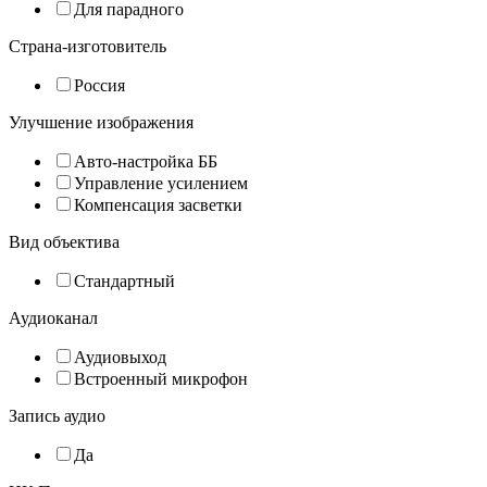
Для парадного
Страна-изготовитель
Россия
Улучшение изображения
Авто-настройка ББ
Управление усилением
Компенсация засветки
Вид объектива
Стандартный
Аудиоканал
Аудиовыход
Встроенный микрофон
Запись аудио
Да