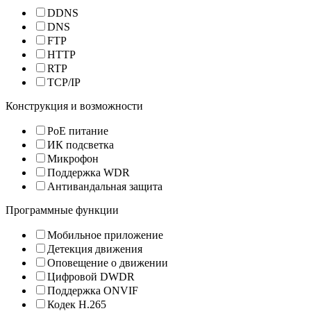
DDNS
DNS
FTP
HTTP
RTP
TCP/IP
Конструкция и возможности
PoE питание
ИК подсветка
Микрофон
Поддержка WDR
Антивандальная защита
Программные функции
Мобильное приложение
Детекция движения
Оповещение о движении
Цифровой DWDR
Поддержка ONVIF
Кодек H.265