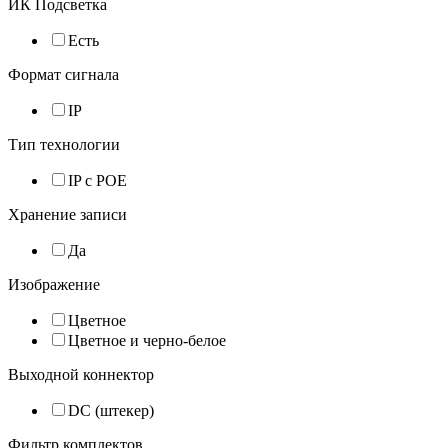
ИК Подсветка
Есть
Формат сигнала
IP
Тип технологии
IP с POE
Хранение записи
Да
Изображение
Цветное
Цветное и черно-белое
Выходной коннектор
DC (штекер)
Фильтр комплектов