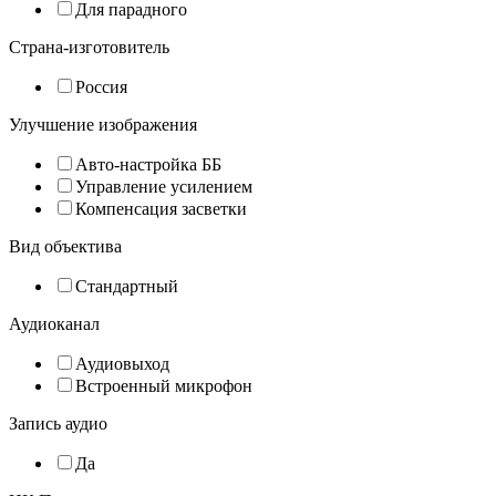
Для парадного
Страна-изготовитель
Россия
Улучшение изображения
Авто-настройка ББ
Управление усилением
Компенсация засветки
Вид объектива
Стандартный
Аудиоканал
Аудиовыход
Встроенный микрофон
Запись аудио
Да