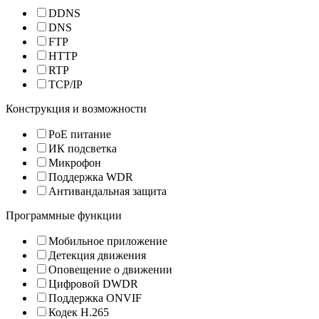
DDNS
DNS
FTP
HTTP
RTP
TCP/IP
Конструкция и возможности
PoE питание
ИК подсветка
Микрофон
Поддержка WDR
Антивандальная защита
Программные функции
Мобильное приложение
Детекция движения
Оповещение о движении
Цифровой DWDR
Поддержка ONVIF
Кодек H.265