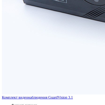
Комплект видеонаблюдения GuardVision 3.1