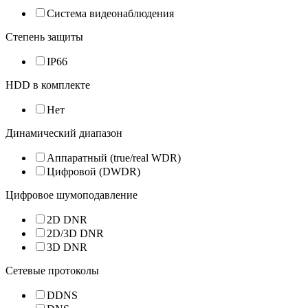
Система видеонаблюдения
Степень защиты
IP66
HDD в комплекте
Нет
Динамический диапазон
Аппаратный (true/real WDR)
Цифровой (DWDR)
Цифровое шумоподавление
2D DNR
2D/3D DNR
3D DNR
Сетевые протоколы
DDNS