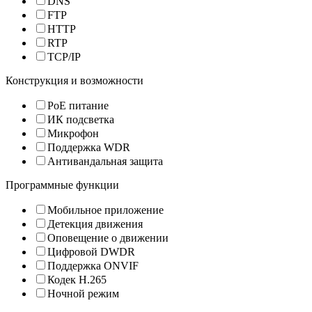
DNS
FTP
HTTP
RTP
TCP/IP
Конструкция и возможности
PoE питание
ИК подсветка
Микрофон
Поддержка WDR
Антивандальная защита
Программные функции
Мобильное приложение
Детекция движения
Оповещение о движении
Цифровой DWDR
Поддержка ONVIF
Кодек H.265
Ночной режим