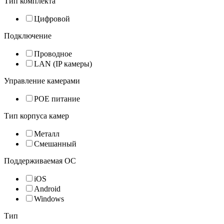
Тип комплекта
Цифровой
Подключение
Проводное
LAN (IP камеры)
Управление камерами
POE питание
Тип корпуса камер
Металл
Смешанный
Поддерживаемая ОС
iOS
Android
Windows
Тип