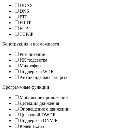
DDNS
DNS
FTP
HTTP
RTP
TCP/IP
Конструкция и возможности
PoE питание
ИК подсветка
Микрофон
Поддержка WDR
Антивандальная защита
Программные функции
Мобильное приложение
Детекция движения
Оповещение о движении
Цифровой DWDR
Поддержка ONVIF
Кодек H.265