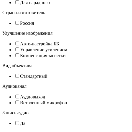
Для парадного
Страна-изготовитель
Россия
Улучшение изображения
Авто-настройка ББ
Управление усилением
Компенсация засветки
Вид объектива
Стандартный
Аудиоканал
Аудиовыход
Встроенный микрофон
Запись аудио
Да