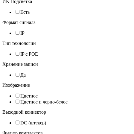
ИК Подсветка
Есть
Формат сигнала
IP
Тип технологии
IP с POE
Хранение записи
Да
Изображение
Цветное
Цветное и черно-белое
Выходной коннектор
DC (штекер)
Фильтр комплектов