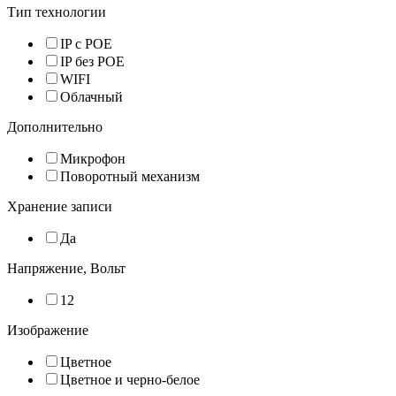
Тип технологии
IP с POE
IP без POE
WIFI
Облачный
Дополнительно
Микрофон
Поворотный механизм
Хранение записи
Да
Напряжение, Вольт
12
Изображение
Цветное
Цветное и черно-белое