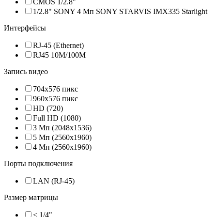
CMOS 1/2.8"
1/2.8" SONY 4 Мп SONY STARVIS IMX335 Starlight
Интерфейсы
RJ-45 (Ethernet)
RJ45 10M/100M
Запись видео
704x576 пикс
960x576 пикс
HD (720)
Full HD (1080)
3 Мп (2048х1536)
5 Мп (2560х1960)
4 Мп (2560х1960)
Порты подключения
LAN (RJ-45)
Размер матрицы
≤ 1/4"