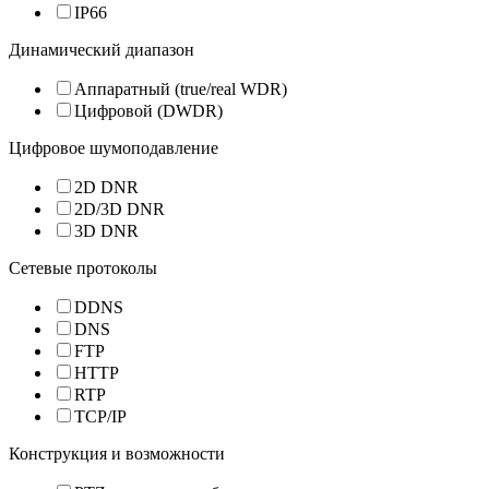
IP66
Динамический диапазон
Аппаратный (true/real WDR)
Цифровой (DWDR)
Цифровое шумоподавление
2D DNR
2D/3D DNR
3D DNR
Сетевые протоколы
DDNS
DNS
FTP
HTTP
RTP
TCP/IP
Конструкция и возможности