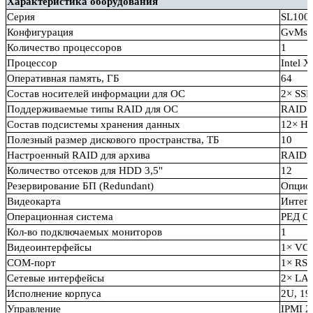
Характеристика оборудования
Серия
SL100
Конфигурация
GvMs5
Количество процессоров
1
Процессор
Intel 
Оперативная память, ГБ
64
Состав носителей информации для ОС
2× SSD
Поддерживаемые типы RAID для ОС
RAID1
Состав подсистемы хранения данных
12× HD
Полезный размер дискового пространства, ТБ
10
Настроенный RAID для архива
RAID5
Количество отсеков для HDD 3,5"
12
Резервирование БП (Redundant)
Опцион
Видеокарта
Интегр
Операционная система
РЕД ОС
Кол-во подключаемых мониторов
1
Видеоинтерфейсы
1× VG
COM-порт
1× RS-
Сетевые интерфейсы
2× LAN 
Исполнение корпуса
2U, 19
Управление
IPMI 2