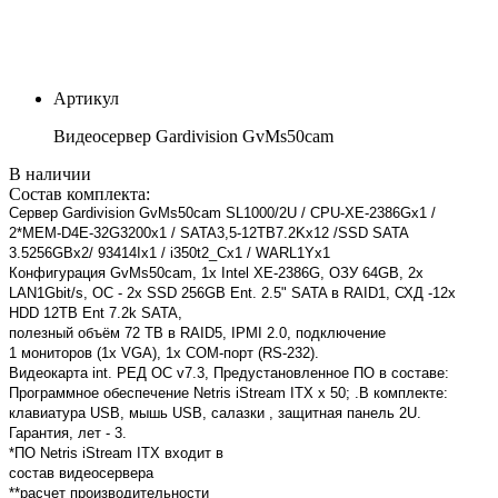
Артикул
Видеосервер Gardivision GvMs50cam
В наличии
Состав комплекта:
Сервер Gardivision GvMs50cam SL1000/2U / CPU-XE-2386Gx1 /
2*MEM-D4E-32G3200x1 / SATA3,5-12TB7.2Kx12 /SSD SATA
3.5256GBx2/ 93414Ix1 / i350t2_Cx1 / WARL1Yx1
Конфигурация GvMs50cam, 1x Intel XE-2386G, ОЗУ 64GB, 2x
LAN1Gbit/s, OС - 2x SSD 256GB Ent. 2.5" SATA в RAID1, СХД -12x
HDD 12TB Ent 7.2k SATA,
полезный объём 72 TB в RAID5, IPMI 2.0, подключение
1 мониторов (1x VGA), 1x COM-порт (RS-232).
Видеокарта int. РЕД ОС v7.3, Предустановленное ПО в составе:
Программное обеспечение Netris iStream ITX x 50; .В комплекте:
клавиатура USB, мышь USB, салазки , защитная панель 2U.
Гарантия, лет - 3.
*ПО Netris iStream ITX входит в
состав видеосервера
**расчет производительности