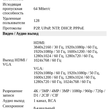
Исходящая
пропускная
64 Мбит/с
способность
Удаленные
128
пользователи
Протоколы
P2P, UPnP, NTP, DHCP, PPPoE
Видео / Аудио выход
HDMI:
3840x2160 / 30 Гц, 1920x1080p / 60 Гц,
1920x1080p / 50 Гц, 1600x1200 / 60 Гц,
1280x1024 / 60 Гц, 1280x720 / 60 Гц,
Выход HDMI /
1024x768 / 60 Гц
VGA
VGA:
1920x1080p / 60 Гц, 1920x1080p / 50 Гц,
1600x1200 / 60 Гц, 1280x1024 / 60 Гц,
1280x720 / 60 Гц, 1024x768 / 60 Гц
Разрешение
4K / 5MP / 4MP / 3MP / 1080p / 960p / 720p /
записи
D1 / 2CIF / CIF
Аудио выход
1 канал, RCA
Синхронное
8-канальный