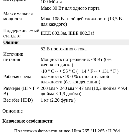
100 Мбит/с
Макс 30 Вт для одного порта
Максимальная
мощность
Макс 108 Вт в общей сложности (13,5 Вт
для каждого)
Поддерживаемый
IEEE 802.3at, IEEE 802.3af
стандарт
Общий
52 В постоянного тока
Источник
питания
Мощность потребления: ≤8 Вт (без
жесткого диска)
-10 ° C ~ + 55 ° C (+ 14 ° F ~ + 131 ° F ),
Рабочая среда
влажность ≤ 9 0 % относительной
влажности (без конденсации)
Размеры (Ш × Г ×
260 мм × 240 мм × 47 мм (10,2 дюйма × 9,4
В)
дюйма × 1,9 дюйма)
Вес (без HDD)
1 кг (2,20 фунта )
Описание
Ключевые особенности:
Поддержка форматов видео Ultra 265 / H.265 / H.264