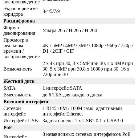
воспроизведение
Экран в режиме
3/4/5/7/9
коридора
Расшифровка
Формат
Ультра 265 / H.265 / H.264
декодирования
Просмотр в
реальном
4K / 5MP / 4MP / 3MP / 1080p / 960p / 720p /
времени /
D1 / 2CIF / CIF
воспроизведение
2 x 4k при 30, 3 x 5MP при 30, 4 x 4MP при
Возможность
30, 5 x 3MP при 30,8 x 1080p при 30, 16 x
720p при 30
Жесткий диск
SATA
1 интерфейс SATA
Вместимость
до 6 ТБА для каждого диска
Внешний интерфейс
Сетевой
1 RJ45 10M / 100M само- адаптивный
интерфейс
интерфейс Ethernet
Интерфейс USB
Задняя панель: 1 x USB2.0,1 x USB3.0
PoE
8 независимых сетевых интерфейсов PoE
Интерфейс