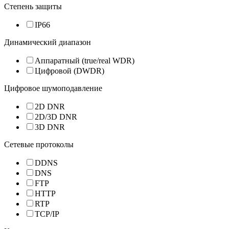
Степень защиты
IP66
Динамический диапазон
Аппаратный (true/real WDR)
Цифровой (DWDR)
Цифровое шумоподавление
2D DNR
2D/3D DNR
3D DNR
Сетевые протоколы
DDNS
DNS
FTP
HTTP
RTP
TCP/IP