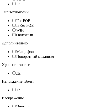
IP
Тип технологии
IP с POE
IP без POE
WIFI
Облачный
Дополнительно
Микрофон
Поворотный механизм
Хранение записи
Да
Напряжение, Вольт
12
Изображение
Цветное