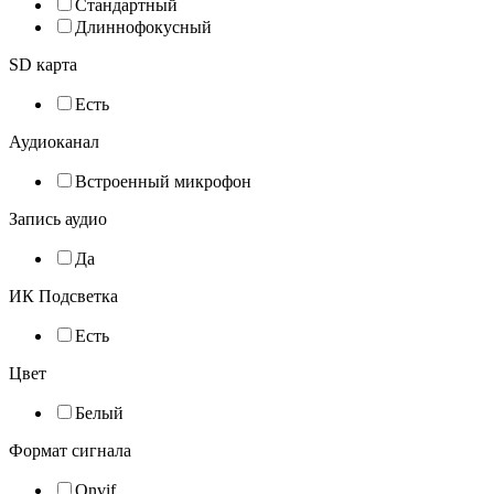
Стандартный
Длиннофокусный
SD карта
Есть
Аудиоканал
Встроенный микрофон
Запись аудио
Да
ИК Подсветка
Есть
Цвет
Белый
Формат сигнала
Onvif