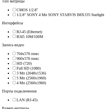
Тип матрицы
CMOS 1/2.8"
1/2.8" SONY 4 Мп SONY STARVIS IMX335 Starlight
Интерфейсы
RJ-45 (Ethernet)
RJ45 10M/100M
Запись видео
704x576 пикс
960x576 пикс
HD (720)
Full HD (1080)
3 Мп (2048х1536)
5 Мп (2560х1960)
4 Мп (2560х1960)
Порты подключения
LAN (RJ-45)
Размер матрицы