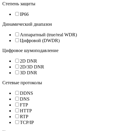
Степень защиты
IP66
Динамический диапазон
Аппаратный (true/real WDR)
Цифровой (DWDR)
Цифровое шумоподавление
2D DNR
2D/3D DNR
3D DNR
Сетевые протоколы
DDNS
DNS
FTP
HTTP
RTP
TCP/IP