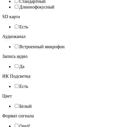
Стандартный
Длиннофокусный
SD карта
Есть
Аудиоканал
Встроенный микрофон
Запись аудио
Да
ИК Подсветка
Есть
Цвет
Белый
Формат сигнала
Onvif