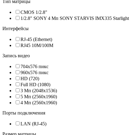
Тип матрицы
CMOS 1/2.8"
1/2.8" SONY 4 Мп SONY STARVIS IMX335 Starlight
Интерфейсы
RJ-45 (Ethernet)
RJ45 10M/100M
Запись видео
704x576 пикс
960x576 пикс
HD (720)
Full HD (1080)
3 Мп (2048х1536)
5 Мп (2560х1960)
4 Мп (2560х1960)
Порты подключения
LAN (RJ-45)
Размер матрицы