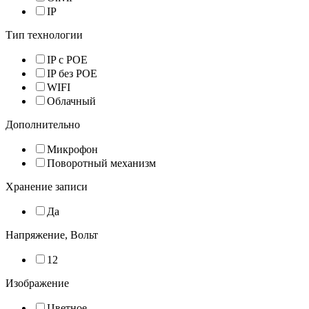
IP
Тип технологии
IP с POE
IP без POE
WIFI
Облачный
Дополнительно
Микрофон
Поворотный механизм
Хранение записи
Да
Напряжение, Вольт
12
Изображение
Цветное