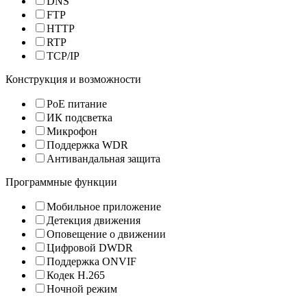
DNS
FTP
HTTP
RTP
TCP/IP
Конструкция и возможности
PoE питание
ИК подсветка
Микрофон
Поддержка WDR
Антивандальная защита
Программные функции
Мобильное приложение
Детекция движения
Оповещение о движении
Цифровой DWDR
Поддержка ONVIF
Кодек H.265
Ночной режим