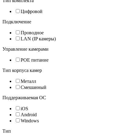
Тип комплекта
Цифровой
Подключение
Проводное
LAN (IP камеры)
Управление камерами
POE питание
Тип корпуса камер
Металл
Смешанный
Поддерживаемая ОС
iOS
Android
Windows
Тип