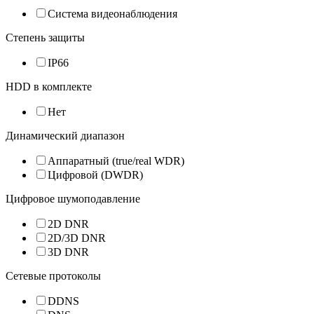
Система видеонаблюдения
Степень защиты
IP66
HDD в комплекте
Нет
Динамический диапазон
Аппаратный (true/real WDR)
Цифровой (DWDR)
Цифровое шумоподавление
2D DNR
2D/3D DNR
3D DNR
Сетевые протоколы
DDNS