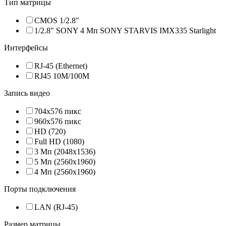
Тип матрицы
CMOS 1/2.8"
1/2.8" SONY 4 Мп SONY STARVIS IMX335 Starlight
Интерфейсы
RJ-45 (Ethernet)
RJ45 10M/100M
Запись видео
704x576 пикс
960x576 пикс
HD (720)
Full HD (1080)
3 Мп (2048х1536)
5 Мп (2560х1960)
4 Мп (2560х1960)
Порты подключения
LAN (RJ-45)
Размер матрицы