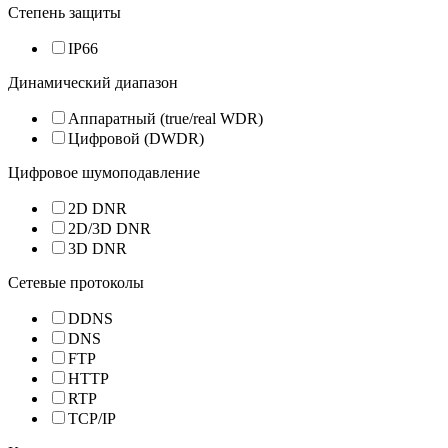
Степень защиты
IP66
Динамический диапазон
Аппаратный (true/real WDR)
Цифровой (DWDR)
Цифровое шумоподавление
2D DNR
2D/3D DNR
3D DNR
Сетевые протоколы
DDNS
DNS
FTP
HTTP
RTP
TCP/IP