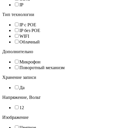
IP
Тип технологии
IP с POE
IP без POE
WIFI
Облачный
Дополнительно
Микрофон
Поворотный механизм
Хранение записи
Да
Напряжение, Вольт
12
Изображение
Цветное