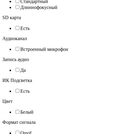
Стандартный
Длиннофокусный
SD карта
Есть
Аудиоканал
Встроенный микрофон
Запись аудио
Да
ИК Подсветка
Есть
Цвет
Белый
Формат сигнала
Onvif