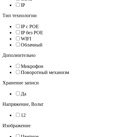
IP
Тип технологии
IP с POE
IP без POE
WIFI
Облачный
Дополнительно
Микрофон
Поворотный механизм
Хранение записи
Да
Напряжение, Вольт
12
Изображение
Цветное