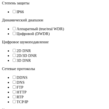
Степень защиты
IP66
Динамический диапазон
Аппаратный (true/real WDR)
Цифровой (DWDR)
Цифровое шумоподавление
2D DNR
2D/3D DNR
3D DNR
Сетевые протоколы
DDNS
DNS
FTP
HTTP
RTP
TCP/IP