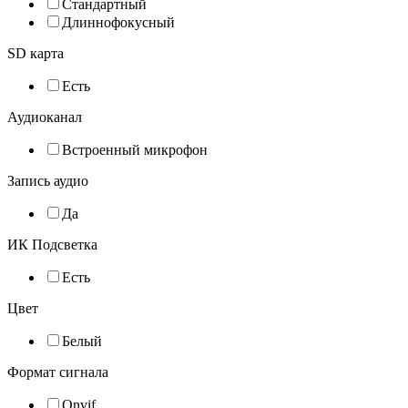
Стандартный
Длиннофокусный
SD карта
Есть
Аудиоканал
Встроенный микрофон
Запись аудио
Да
ИК Подсветка
Есть
Цвет
Белый
Формат сигнала
Onvif