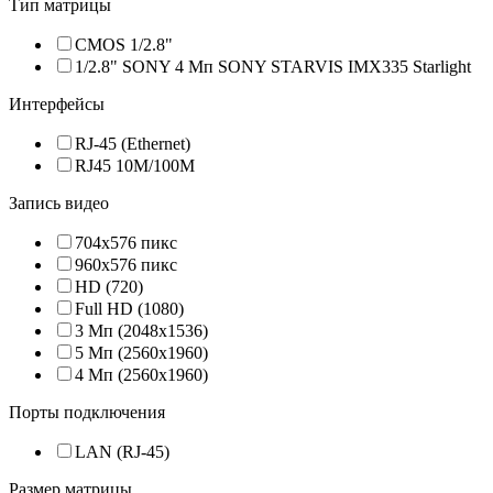
Тип матрицы
CMOS 1/2.8"
1/2.8" SONY 4 Мп SONY STARVIS IMX335 Starlight
Интерфейсы
RJ-45 (Ethernet)
RJ45 10M/100M
Запись видео
704x576 пикс
960x576 пикс
HD (720)
Full HD (1080)
3 Мп (2048х1536)
5 Мп (2560х1960)
4 Мп (2560х1960)
Порты подключения
LAN (RJ-45)
Размер матрицы